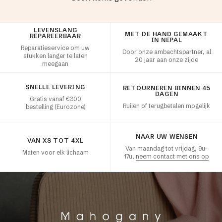
LEVENSLANG
Klanttevredenheid
MET DE HAND GEMAAKT
REPAREERBAAR
IN NEPAL
Reparatieservice om uw
Door onze ambachtspartner, al
stukken langer te laten
20 jaar aan onze zijde
meegaan
SNELLE LEVERING
RETOURNEREN BINNEN 45
DAGEN
Gratis vanaf €300
Ruilen of terugbetalen mogelijk
bestelling (Eurozone)
NAAR UW WENSEN
VAN XS TOT 4XL
Van maandag tot vrijdag, 9u–
Maten voor elk lichaam
17u,
neem contact met ons op