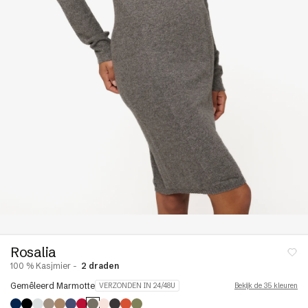
lgebreide
& linne
met ronde
Jurken en rokken
en
ruien
Pyjama's
pullovers
Badjassen & bodys
struien
Étoles & sjaals
Mouwloos & korte
& jasjes
mouwen
tingen &
ALLES BEKIJKEN
ons
 en
s
r
Kasjmier dons
Rosalia
100 % Kasjmier -
2 draden
Gemêleerd Marmotte
VERZONDEN IN 24/48U
Bekijk de 35 kleuren
paca