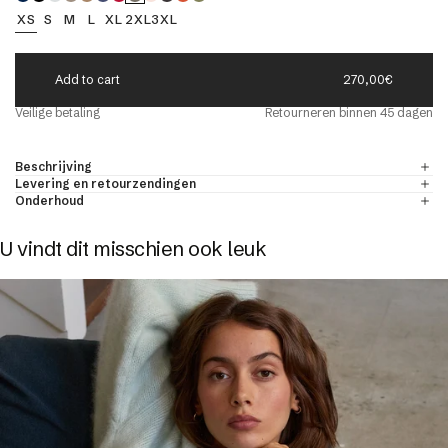
XS
S
M
L
XL
2XL
3XL
eld
Add to cart
270,00€
r
Veilige betaling
Retourneren binnen 45 dagen
ONDE-HALS TRUIEN VOOR HEREN
ONTDEKKEN
& kasjmier
Beschrijving
Levering en retourzendingen
Onderhoud
U vindt dit misschien ook leuk